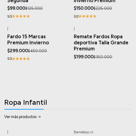
Segunda
Invierno Premium
$99.000
$150.000
$125.000
$225.000
5.0
5.0
|
|
-34%
OFF
-43%
OFF
Fardo 15 Marcas
Remate Fardos Ropa
Premium Invierno
deportiva Talla Grande
Premium
$299.000
$450.000
$199.000
$350.000
5.0
Ropa Infantil
Ver más productos
|
|
tiendatyc.cl
-27%
OFF
-25%
OFF