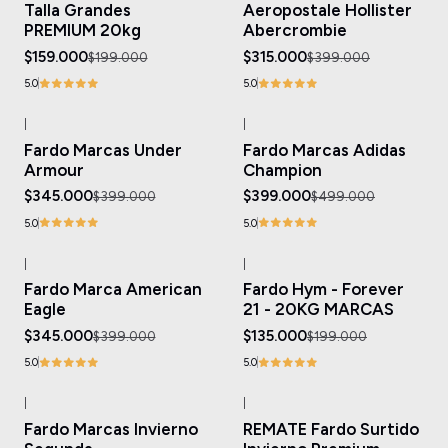
Talla Grandes
Aeropostale Hollister
PREMIUM 20kg
Abercrombie
$159.000
$315.000
$199.000
$399.000
5.0
5.0
|
|
-14%
OFF
-20%
OFF
Fardo Marcas Under
Fardo Marcas Adidas
Armour
Champion
$345.000
$399.000
$399.000
$499.000
5.0
5.0
|
|
-14%
OFF
-32%
OFF
Fardo Marca American
Fardo Hym - Forever
Eagle
21 - 20KG MARCAS
$345.000
$135.000
$399.000
$199.000
5.0
5.0
|
|
-21%
OFF
-33%
OFF
Fardo Marcas Invierno
REMATE Fardo Surtido