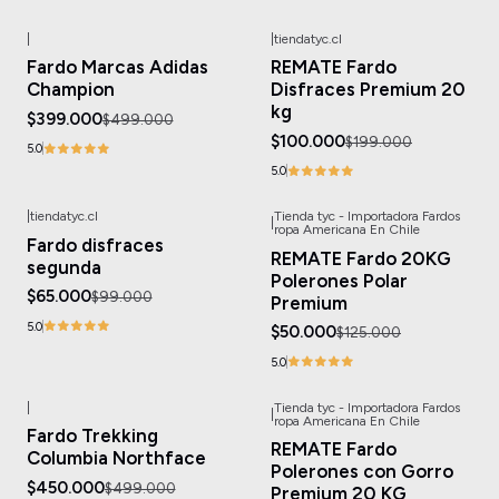
|
|
tiendatyc.cl
-20%
OFF
-50%
OFF
Fardo Marcas Adidas
REMATE Fardo
Champion
Disfraces Premium 20
kg
$399.000
$499.000
$100.000
$199.000
5.0
5.0
|
tiendatyc.cl
Tienda tyc - Importadora Fardos
|
-34%
OFF
-60%
OFF
ropa Americana En Chile
Fardo disfraces
REMATE Fardo 20KG
segunda
Polerones Polar
$65.000
$99.000
Premium
5.0
$50.000
$125.000
5.0
|
Tienda tyc - Importadora Fardos
|
-10%
OFF
-41%
OFF
ropa Americana En Chile
Fardo Trekking
Agotado
REMATE Fardo
Columbia Northface
Polerones con Gorro
$450.000
$499.000
Premium 20 KG