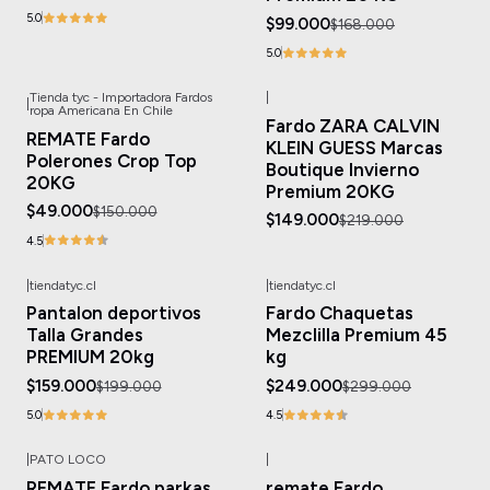
5.0
$99.000
$168.000
5.0
Tienda tyc - Importadora Fardos
|
|
-67%
OFF
-32%
OFF
ropa Americana En Chile
Fardo ZARA CALVIN
Agotado
Agotado
REMATE Fardo
KLEIN GUESS Marcas
Polerones Crop Top
Boutique Invierno
20KG
Premium 20KG
$49.000
$150.000
$149.000
$219.000
4.5
|
tiendatyc.cl
|
tiendatyc.cl
-20%
OFF
-17%
OFF
Pantalon deportivos
Fardo Chaquetas
Talla Grandes
Mezclilla Premium 45
PREMIUM 20kg
kg
$159.000
$249.000
$199.000
$299.000
5.0
4.5
|
PATO LOCO
|
-29%
OFF
-31%
OFF
REMATE Fardo parkas
remate Fardo