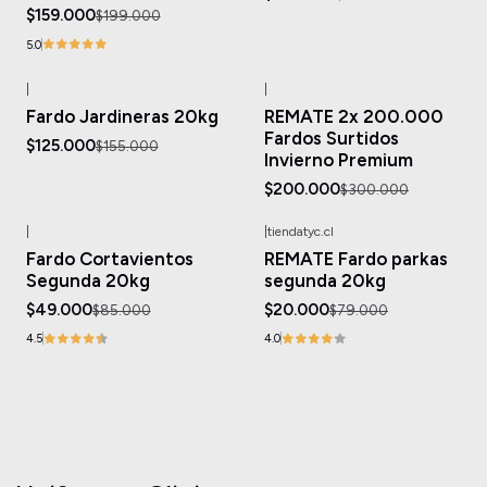
$159.000
$199.000
5.0
|
|
-19%
OFF
-33%
OFF
Fardo Jardineras 20kg
REMATE 2x 200.000
Fardos Surtidos
$125.000
$155.000
Invierno Premium
$200.000
$300.000
|
|
tiendatyc.cl
-42%
OFF
-75%
OFF
Fardo Cortavientos
REMATE Fardo parkas
Agotado
Agotado
Segunda 20kg
segunda 20kg
$49.000
$20.000
$85.000
$79.000
4.5
4.0