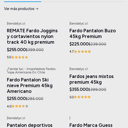
Ver más productos
|
tiendatyc.cl
|
tiendatyc.cl
-36%
OFF
-6%
OFF
REMATE Fardo Joggins
Fardo Pantalon Buzo
y cortavientos nylon
45kg Premium
track 40 kg premium
$225.000
$239.000
$255.000
$399.000
4.7
5.0
Tienda tyc - Importadora Fardos
|
tiendatyc.cl
|
-11%
OFF
-11%
OFF
ropa Americana En Chile
Fardos jeans mixtos
Fardo Pantalon Ski
premium 45kg
nieve Premium 45kg
$355.000
$399.000
Americano
5.0
$255.000
$285.000
4.0
|
tiendatyc.cl
|
-20%
OFF
-21%
OFF
Pantalon deportivos
Fardo Marca Guess