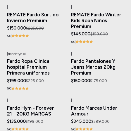
|
|
-33%
OFF
-27%
OFF
REMATE Fardo Surtido
REMATE Fardo Winter
Invierno Premium
Kids Ropa Niños
Premium
$150.000
$225.000
$145.000
$199.000
5.0
5.0
|
tiendatyc.cl
|
-12%
OFF
-14%
OFF
Fardo Ropa Clinica
Fardo Pantalones Y
Agotado
hospital Premium
Jeans Marcas 20kg
Primera uniformes
Premium
$199.000
$150.000
$225.000
$175.000
5.0
|
|
-32%
OFF
-14%
OFF
Fardo Hym - Forever
Fardo Marcas Under
21 - 20KG MARCAS
Armour
$135.000
$345.000
$199.000
$399.000
5.0
5.0