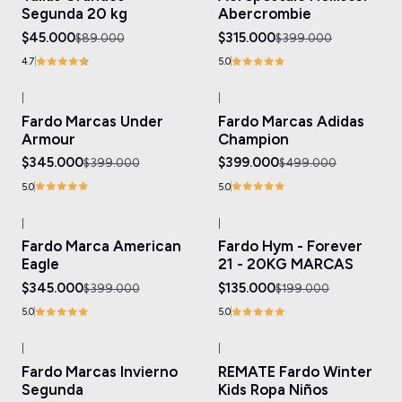
Segunda 20 kg
Abercrombie
$45.000
$315.000
$89.000
$399.000
4.7
5.0
|
|
-14%
OFF
-20%
OFF
Fardo Marcas Under
Fardo Marcas Adidas
Armour
Champion
$345.000
$399.000
$399.000
$499.000
5.0
5.0
|
|
-14%
OFF
-32%
OFF
Fardo Marca American
Fardo Hym - Forever
Eagle
21 - 20KG MARCAS
$345.000
$135.000
$399.000
$199.000
5.0
5.0
|
|
-21%
OFF
-27%
OFF
Fardo Marcas Invierno
REMATE Fardo Winter
Segunda
Kids Ropa Niños