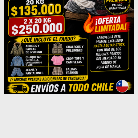
ENVIOS TODO CHILE
LAS MEJORES
TODO TIPO DE
LAS MEJORES
OFERTAS
MARCAS
PAGOS