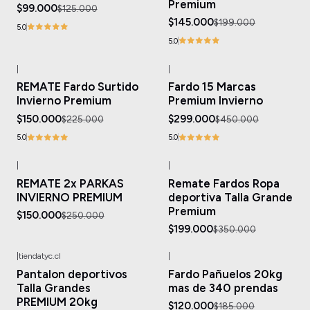
Premium
$99.000
$125.000
$145.000
$199.000
5.0
5.0
|
|
-33%
OFF
-34%
OFF
REMATE Fardo Surtido
Fardo 15 Marcas
Invierno Premium
Premium Invierno
$150.000
$299.000
$225.000
$450.000
5.0
5.0
|
|
-40%
OFF
-43%
OFF
REMATE 2x PARKAS
Remate Fardos Ropa
INVIERNO PREMIUM
deportiva Talla Grande
Premium
$150.000
$250.000
$199.000
$350.000
|
tiendatyc.cl
|
-20%
OFF
-35%
OFF
Pantalon deportivos
Fardo Pañuelos 20kg
Talla Grandes
mas de 340 prendas
PREMIUM 20kg
$120.000
$185.000