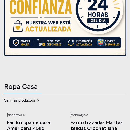
Ropa Casa
Ver más productos
|
tiendatyc.cl
|
tiendatyc.cl
-29%
OFF
-10%
OFF
Fardo ropa de casa
Fardo frazadas Mantas
Americana 45kg
tejidas Crochet lana