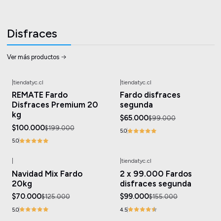
Disfraces
Ver más productos
|
tiendatyc.cl
|
tiendatyc.cl
-50%
OFF
-34%
OFF
REMATE Fardo
Fardo disfraces
Disfraces Premium 20
segunda
kg
$65.000
$99.000
$100.000
$199.000
5.0
5.0
|
|
tiendatyc.cl
-44%
OFF
-36%
OFF
Navidad Mix Fardo
2 x 99.000 Fardos
20kg
disfraces segunda
$70.000
$99.000
$125.000
$155.000
5.0
4.5