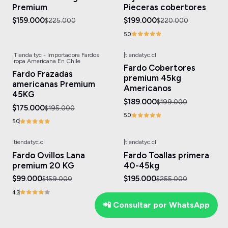
Premium
Pieceras cobertores
$159.000
$199.000
$225.000
$220.000
5.0
Tienda tyc - Importadora Fardos
|
tiendatyc.cl
|
-10%
OFF
-5%
OFF
ropa Americana En Chile
Fardo Cobertores
Fardo Frazadas
premium 45kg
americanas Premium
Americanos
45KG
$189.000
$199.000
$175.000
$195.000
5.0
5.0
|
tiendatyc.cl
|
tiendatyc.cl
-38%
OFF
-24%
OFF
Fardo Ovillos Lana
Fardo Toallas primera
Agotado
Agotado
premium 20 KG
40-45kg
$99.000
$195.000
$159.000
$255.000
4.3
📲 Consultar por WhatsApp