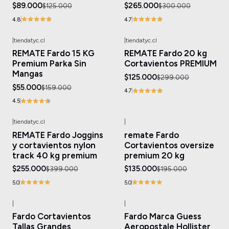
$89.000
$265.000
$125.000
$300.000
4.8
4.7
|
tiendatyc.cl
|
tiendatyc.cl
-65%
OFF
-58%
OFF
REMATE Fardo 15 KG
REMATE Fardo 20 kg
Premium Parka Sin
Cortavientos PREMIUM
Mangas
$125.000
$299.000
$55.000
$159.000
4.7
4.5
|
tiendatyc.cl
|
-36%
OFF
-31%
OFF
REMATE Fardo Joggins
remate Fardo
y cortavientos nylon
Cortavientos oversize
track 40 kg premium
premium 20 kg
$255.000
$135.000
$399.000
$195.000
5.0
5.0
|
|
-49%
OFF
-21%
OFF
Fardo Cortavientos
Fardo Marca Guess
Tallas Grandes
Aeropostale Hollister