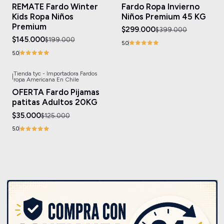
REMATE Fardo Winter
Fardo Ropa Invierno
Agotado
Kids Ropa Niños
Niños Premium 45 KG
Premium
$299.000
$399.000
$145.000
$199.000
5.0
5.0
Tienda tyc - Importadora Fardos
|
-72%
OFF
ropa Americana En Chile
Agotado
OFERTA Fardo Pijamas
patitas Adultos 20KG
$35.000
$125.000
5.0