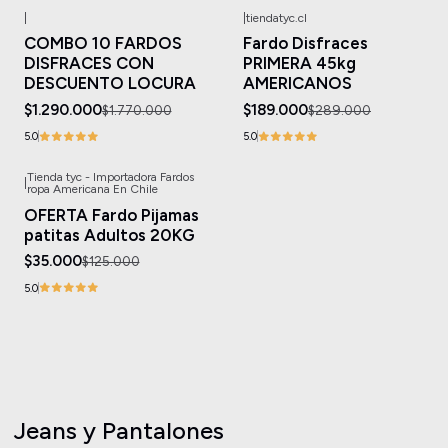
|
|
tiendatyc.cl
-27%
OFF
-35%
OFF
COMBO 10 FARDOS
Fardo Disfraces
Agotado
DISFRACES CON
PRIMERA 45kg
DESCUENTO LOCURA
AMERICANOS
$1.290.000
$189.000
$1.770.000
$289.000
5.0
5.0
Tienda tyc - Importadora Fardos
|
-72%
OFF
ropa Americana En Chile
Agotado
OFERTA Fardo Pijamas
patitas Adultos 20KG
$35.000
$125.000
5.0
Jeans y Pantalones