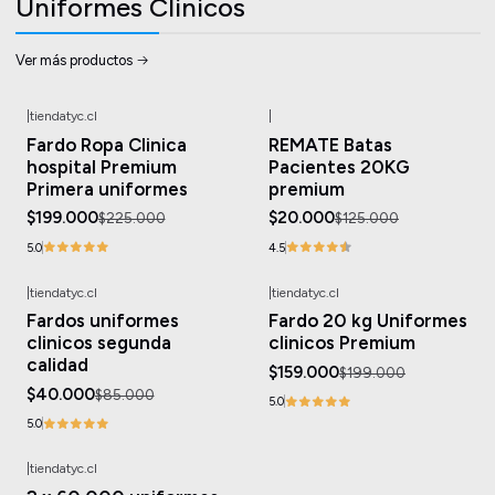
Uniformes Clinicos
Ver más productos
|
tiendatyc.cl
|
-12%
OFF
-84%
OFF
Fardo Ropa Clinica
REMATE Batas
hospital Premium
Pacientes 20KG
Primera uniformes
premium
$199.000
$20.000
$225.000
$125.000
5.0
4.5
|
tiendatyc.cl
|
tiendatyc.cl
-53%
OFF
-20%
OFF
Fardos uniformes
Fardo 20 kg Uniformes
Agotado
Agotado
clinicos segunda
clinicos Premium
calidad
$159.000
$199.000
$40.000
$85.000
5.0
5.0
|
tiendatyc.cl
-54%
OFF