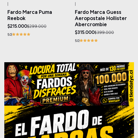
|
|
-28%
OFF
-21%
OFF
Fardo Marca Puma
Fardo Marca Guess
Agotado
Reebok
Aeropostale Hollister
Abercrombie
$215.000
$299.000
$315.000
$399.000
5.0
5.0