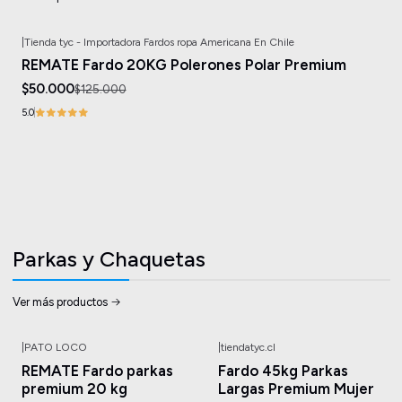
|
Tienda tyc - Importadora Fardos ropa Americana En Chile
-60%
OFF
REMATE Fardo 20KG Polerones Polar Premium
$50.000
$125.000
5.0
Parkas y Chaquetas
Ver más productos
|
PATO LOCO
|
tiendatyc.cl
-29%
OFF
-12%
OFF
REMATE Fardo parkas
Fardo 45kg Parkas
premium 20 kg
Largas Premium Mujer