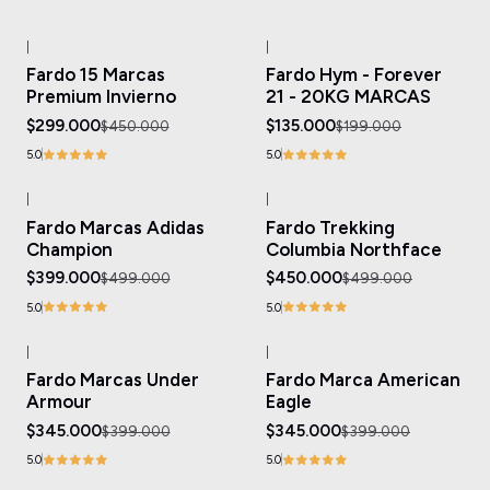
|
|
-34%
OFF
-32%
OFF
Fardo 15 Marcas
Fardo Hym - Forever
Premium Invierno
21 - 20KG MARCAS
$299.000
$135.000
$450.000
$199.000
5.0
5.0
|
|
-20%
OFF
-10%
OFF
Fardo Marcas Adidas
Fardo Trekking
Agotado
Champion
Columbia Northface
$399.000
$450.000
$499.000
$499.000
5.0
5.0
|
|
-14%
OFF
-14%
OFF
Fardo Marcas Under
Fardo Marca American
Armour
Eagle
$345.000
$345.000
$399.000
$399.000
5.0
5.0