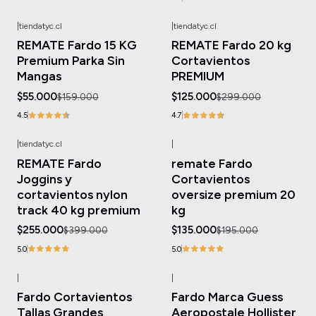
|
tiendatyc.cl
|
tiendatyc.cl
-65%
OFF
-58%
OFF
REMATE Fardo 15 KG
REMATE Fardo 20 kg
Premium Parka Sin
Cortavientos
Mangas
PREMIUM
$55.000
$125.000
$159.000
$299.000
4.5
4.7
|
tiendatyc.cl
|
-36%
OFF
-31%
OFF
REMATE Fardo
remate Fardo
Joggins y
Cortavientos
cortavientos nylon
oversize premium 20
track 40 kg premium
kg
$255.000
$135.000
$399.000
$195.000
5.0
5.0
|
|
-49%
OFF
-21%
OFF
Fardo Cortavientos
Fardo Marca Guess
Tallas Grandes
Aeropostale Hollister