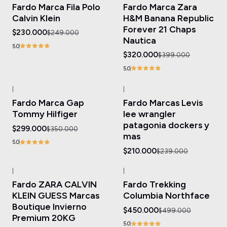
Fardo Marca Fila Polo
Fardo Marca Zara
Agotado
Agotado
Calvin Klein
H&M Banana Republic
Forever 21 Chaps
$230.000
$249.000
Nautica
5.0
$320.000
$399.000
5.0
|
|
-15%
OFF
-12%
OFF
Fardo Marca Gap
Fardo Marcas Levis
Agotado
Agotado
Tommy Hilfiger
lee wrangler
patagonia dockers y
$299.000
$350.000
mas
5.0
$210.000
$239.000
|
|
-32%
OFF
-10%
OFF
Fardo ZARA CALVIN
Fardo Trekking
Agotado
Agotado
KLEIN GUESS Marcas
Columbia Northface
Boutique Invierno
$450.000
$499.000
Premium 20KG
5.0