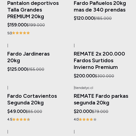
Pantalon deportivos
Fardo Pañuelos 20kg
Talla Grandes
mas de 340 prendas
PREMIUM 20kg
$120.000
$185.000
$159.000
$199.000
5.0
|
|
-19%
OFF
-33%
OFF
Fardo Jardineras
REMATE 2x 200.000
20kg
Fardos Surtidos
Invierno Premium
$125.000
$155.000
$200.000
$300.000
|
|
tiendatyc.cl
-42%
OFF
-75%
OFF
Fardo Cortavientos
REMATE Fardo parkas
Agotado
Agotado
Segunda 20kg
segunda 20kg
$49.000
$20.000
$85.000
$79.000
4.5
4.0
|
|
-8%
OFF
-20%
OFF