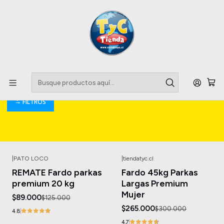
Llegaste a tu Importadora de Fardos !!
Inicio
Parkas y Chaquetas
Parkas y Chaquetas
FILTROS
|
PATO LOCO
|
tiendatyc.cl
-29%
OFF
-12%
OFF
REMATE Fardo parkas
Fardo 45kg Parkas
premium 20 kg
Largas Premium
Mujer
$89.000
$125.000
$265.000
$300.000
4.8
4.7