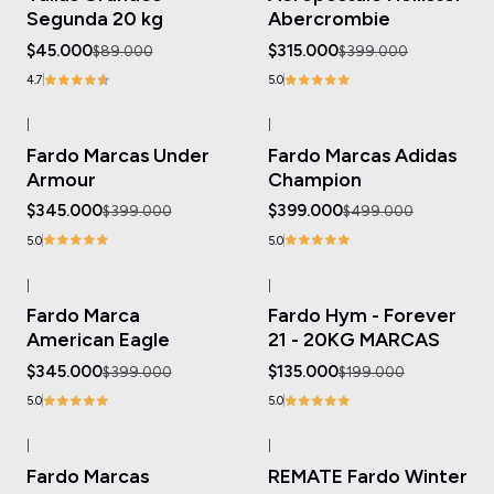
Segunda 20 kg
Abercrombie
$45.000
$315.000
$89.000
$399.000
4.7
5.0
|
|
-14%
OFF
-20%
OFF
Fardo Marcas Under
Fardo Marcas Adidas
Armour
Champion
$345.000
$399.000
$399.000
$499.000
5.0
5.0
|
|
-14%
OFF
-32%
OFF
Fardo Marca
Fardo Hym - Forever
American Eagle
21 - 20KG MARCAS
$345.000
$135.000
$399.000
$199.000
5.0
5.0
|
|
-21%
OFF
-27%
OFF
Fardo Marcas
REMATE Fardo Winter