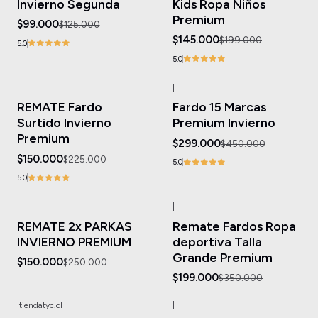
Invierno Segunda
Kids Ropa Niños
Premium
$99.000
$125.000
$145.000
$199.000
5.0
5.0
|
|
-33%
OFF
-34%
OFF
REMATE Fardo
Fardo 15 Marcas
Surtido Invierno
Premium Invierno
Premium
$299.000
$450.000
$150.000
$225.000
5.0
5.0
|
|
-40%
OFF
-43%
OFF
REMATE 2x PARKAS
Remate Fardos Ropa
INVIERNO PREMIUM
deportiva Talla
Grande Premium
$150.000
$250.000
$199.000
$350.000
|
tiendatyc.cl
|
-20%
OFF
-35%
OFF