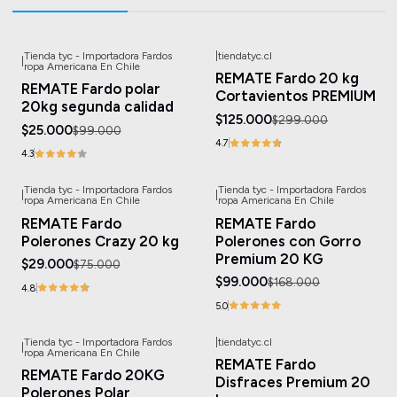
Tienda tyc - Importadora Fardos
|
tiendatyc.cl
|
-75%
OFF
-58%
OFF
ropa Americana En Chile
REMATE Fardo 20 kg
REMATE Fardo polar
Cortavientos PREMIUM
20kg segunda calidad
$125.000
$299.000
$25.000
$99.000
4.7
4.3
Tienda tyc - Importadora Fardos
Tienda tyc - Importadora Fardos
|
|
-61%
OFF
-41%
OFF
ropa Americana En Chile
ropa Americana En Chile
REMATE Fardo
REMATE Fardo
Polerones Crazy 20 kg
Polerones con Gorro
Premium 20 KG
$29.000
$75.000
$99.000
$168.000
4.8
5.0
Tienda tyc - Importadora Fardos
|
tiendatyc.cl
|
-60%
OFF
-50%
OFF
ropa Americana En Chile
REMATE Fardo
REMATE Fardo 20KG
Disfraces Premium 20
Polerones Polar