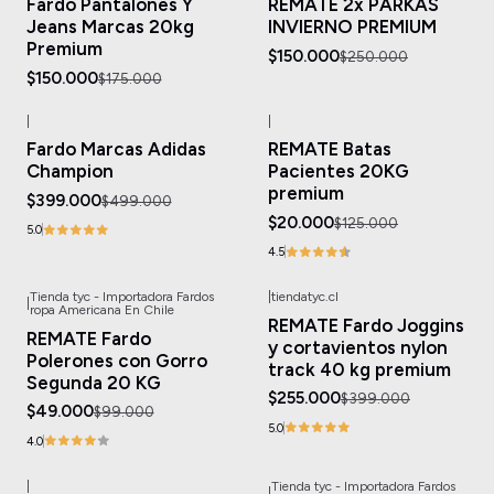
Fardo Pantalones Y
REMATE 2x PARKAS
Agotado
Jeans Marcas 20kg
INVIERNO PREMIUM
Premium
$150.000
$250.000
$150.000
$175.000
|
|
-20%
OFF
-84%
OFF
Fardo Marcas Adidas
REMATE Batas
Champion
Pacientes 20KG
premium
$399.000
$499.000
$20.000
$125.000
5.0
4.5
Tienda tyc - Importadora Fardos
|
tiendatyc.cl
|
-51%
OFF
-36%
OFF
ropa Americana En Chile
REMATE Fardo Joggins
REMATE Fardo
y cortavientos nylon
Polerones con Gorro
track 40 kg premium
Segunda 20 KG
$255.000
$399.000
$49.000
$99.000
5.0
4.0
|
Tienda tyc - Importadora Fardos
|