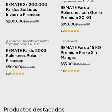
-33%
OFF
-41%
OFF
ropa Americana En Chile
REMATE 2x 200.000
REMATE Fardo
Fardos Surtidos
Polerones con Gorro
Invierno Premium
Premium 20 KG
$200.000
$300.000
$99.000
$168.000
5.0
Tienda tyc - Importadora Fardos
|
tiendatyc.cl
|
-60%
OFF
-65%
OFF
ropa Americana En Chile
REMATE Fardo 15 KG
REMATE Fardo 20KG
Premium Parka Sin
Polerones Polar
Mangas
Premium
$55.000
$159.000
$50.000
$125.000
4.5
5.0
Productos destacados