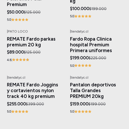
kg
Premium
$100.000
$199.000
$50.000
$125.000
5.0
5.0
|
PATO LOCO
|
tiendatyc.cl
-29%
OFF
-12%
OFF
REMATE Fardo parkas
Fardo Ropa Clinica
premium 20 kg
hospital Premium
Primera uniformes
$89.000
$125.000
$199.000
$225.000
4.8
5.0
|
tiendatyc.cl
|
tiendatyc.cl
-36%
OFF
-20%
OFF
REMATE Fardo Joggins
Pantalon deportivos
y cortavientos nylon
Talla Grandes
track 40 kg premium
PREMIUM 20kg
$255.000
$159.000
$399.000
$199.000
5.0
5.0