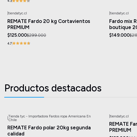
4.3
|
tiendatyc.cl
|
tiendatyc.cl
-58%
OFF
-31%
OFF
REMATE Fardo 20 kg Cortavientos
Fardo mix R
Agotado
PREMIUM
boutique 2
$125.000
$149.000
$299.000
$21
4.7
Productos destacados
Tienda tyc - Importadora Fardos ropa Americana En
|
tiendatyc.cl
|
-75%
OFF
-58%
OFF
Chile
REMATE Far
REMATE Fardo polar 20kg segunda
PREMIUM
calidad