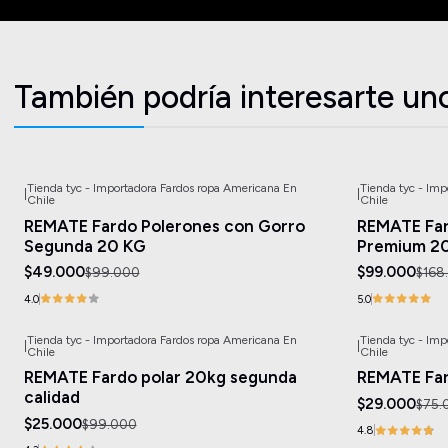
También podría interesarte un
Tienda tyc - Importadora Fardos ropa Americana En
Tienda tyc - Im
|
|
-51%
OFF
-41%
OFF
Chile
Chile
REMATE Fardo Polerones con Gorro
REMATE Far
Segunda 20 KG
Premium 2
$49.000
$99.000
$99.000
$168
4.0
5.0
Tienda tyc - Importadora Fardos ropa Americana En
Tienda tyc - Im
|
|
-75%
OFF
-61%
OFF
Chile
Chile
REMATE Fardo polar 20kg segunda
REMATE Far
calidad
$29.000
$75.
$25.000
$99.000
4.8