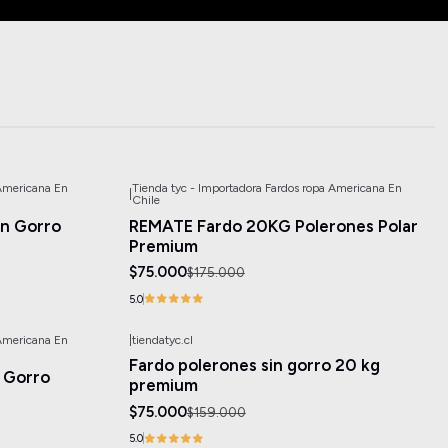
 Americana En
Tienda tyc - Importadora Fardos ropa Americana En
|
-57%
OFF
Chile
on Gorro
REMATE Fardo 20KG Polerones Polar
Premium
$75.000
$175.000
5.0
 Americana En
|
tiendatyc.cl
-53%
OFF
Fardo polerones sin gorro 20 kg
Agotado
 Gorro
premium
$75.000
$159.000
5.0