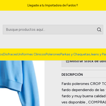
Inicio
Polerones
REMATE Fardo Polerones Crop Top 20KG
Llegaste a tu Importadora de Fardos !!
|
REMATE Fard
2 reseñas
4.5
Agregar a la lista 
os
Disfraces
Uniformes Clinicos
Polerones
Parkas y Chaquetas
Jeans y Pa
Mostrar stock de ubi
DESCRIPCIÓN
Fardo polerones CROP TOP
fardo dependiendo de las ta
fardo y muy buena calidad d
ves disponible , COMPRA