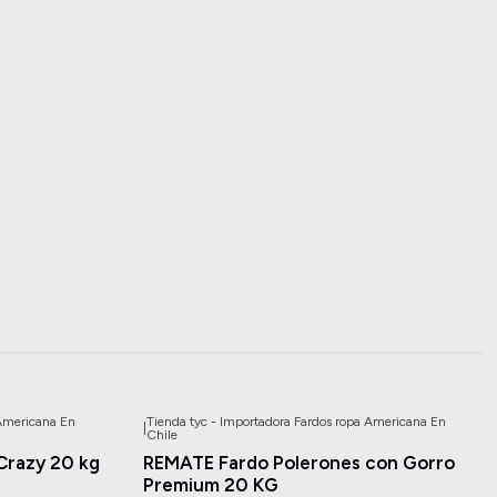
 Americana En
Tienda tyc - Importadora Fardos ropa Americana En
|
-41%
OFF
Chile
Crazy 20 kg
REMATE Fardo Polerones con Gorro
Premium 20 KG