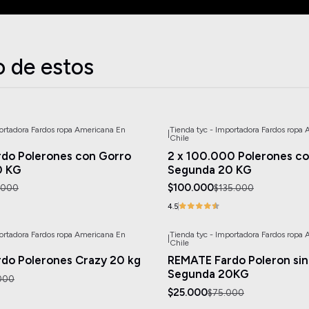
o de estos
portadora Fardos ropa Americana En
Tienda tyc - Importadora Fardos ropa
|
-26%
OFF
Chile
do Polerones con Gorro
2 x 100.000 Polerones c
0 KG
Segunda 20 KG
$100.000
.000
$135.000
4.5
portadora Fardos ropa Americana En
Tienda tyc - Importadora Fardos ropa
|
-67%
OFF
Chile
do Polerones Crazy 20 kg
REMATE Fardo Poleron sin
Segunda 20KG
000
$25.000
$75.000