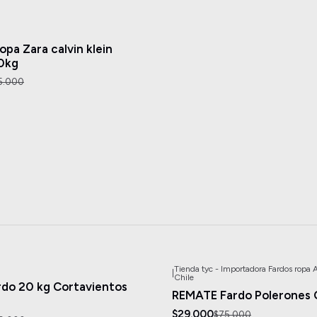
opa Zara calvin klein
0kg
5.000
Tienda tyc - Importadora Fardos ropa
|
-61%
OFF
Chile
do 20 kg Cortavientos
REMATE Fardo Polerones 
$29.000
$75.000