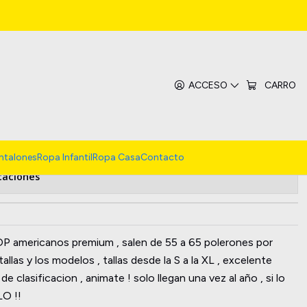
o Polerones Crop Top 20KG
ACCESO
CARRO
de favoritos
ntalones
Ropa Infantil
Ropa Casa
Contacto
caciones
 americanos premium , salen de 55 a 65 polerones por
llas y los modelos , tallas desde la S a la XL , excelente
e clasificacion , animate ! solo llegan una vez al año , si lo
LO !!