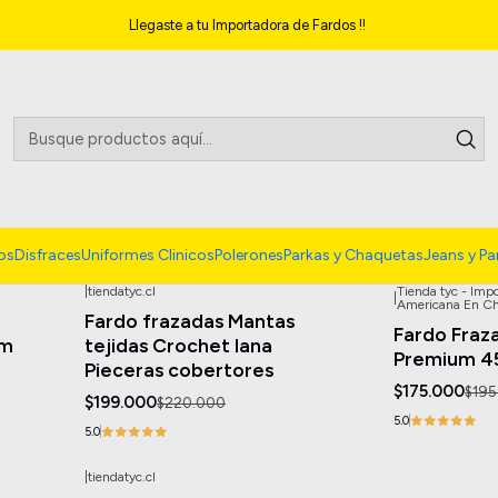
Inicio
Ropa Casa
Llegaste a tu Importadora de Fardos !!
os
Disfraces
Uniformes Clinicos
Polerones
Parkas y Chaquetas
Jeans y Pa
|
tiendatyc.cl
Tienda tyc - Imp
|
-10%
OFF
-10%
OFF
Americana En Ch
Fardo frazadas Mantas
Fardo Fraz
um
tejidas Crochet lana
Premium 4
Pieceras cobertores
$175.000
$195
$199.000
$220.000
5.0
5.0
|
tiendatyc.cl
-24%
OFF