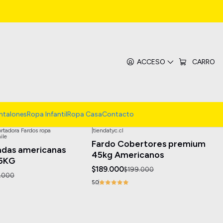
ACCESO
CARRO
ntalones
Ropa Infantil
Ropa Casa
Contacto
ortadora Fardos ropa
|
tiendatyc.cl
-5%
OFF
ile
Fardo Cobertores premium
adas americanas
45kg Americanos
5KG
$189.000
$199.000
.000
5.0