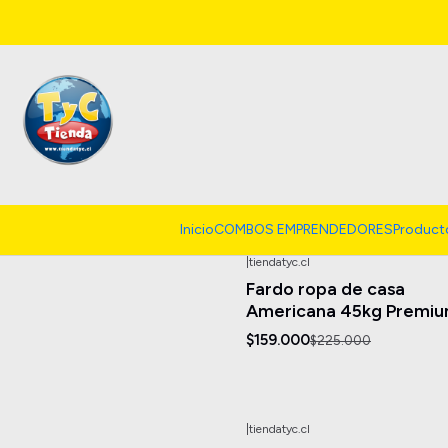
Ropa Casa
Inicio
COMBOS EMPRENDEDORES
Product
|
tiendatyc.cl
-29%
OFF
Fardo ropa de casa
Americana 45kg Premi
$159.000
$225.000
|
tiendatyc.cl
-38%
OFF