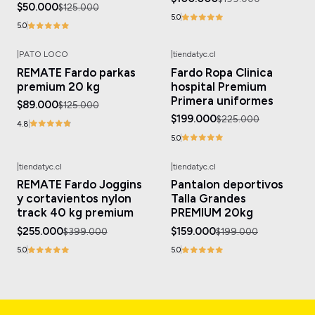
$50.000
$125.000
5.0
5.0
|
PATO LOCO
|
tiendatyc.cl
-29%
OFF
-12%
OFF
REMATE Fardo parkas
Fardo Ropa Clinica
premium 20 kg
hospital Premium
Primera uniformes
$89.000
$125.000
$199.000
$225.000
4.8
5.0
|
tiendatyc.cl
|
tiendatyc.cl
-36%
OFF
-20%
OFF
REMATE Fardo Joggins
Pantalon deportivos
y cortavientos nylon
Talla Grandes
track 40 kg premium
PREMIUM 20kg
$255.000
$159.000
$399.000
$199.000
5.0
5.0