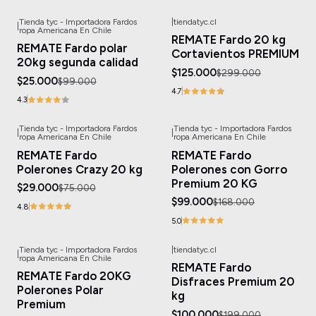
Tienda tyc - Importadora Fardos
|
tiendatyc.cl
|
-75%
OFF
-58%
OFF
ropa Americana En Chile
REMATE Fardo 20 kg
REMATE Fardo polar
Cortavientos PREMIUM
20kg segunda calidad
$125.000
$299.000
$25.000
$99.000
4.7
4.3
Tienda tyc - Importadora Fardos
Tienda tyc - Importadora Fardos
|
|
-61%
OFF
-41%
OFF
ropa Americana En Chile
ropa Americana En Chile
REMATE Fardo
REMATE Fardo
Polerones Crazy 20 kg
Polerones con Gorro
Premium 20 KG
$29.000
$75.000
$99.000
$168.000
4.8
5.0
Tienda tyc - Importadora Fardos
|
tiendatyc.cl
|
-60%
OFF
-50%
OFF
ropa Americana En Chile
REMATE Fardo
REMATE Fardo 20KG
Disfraces Premium 20
Polerones Polar
kg
Premium
$100.000
$199.000