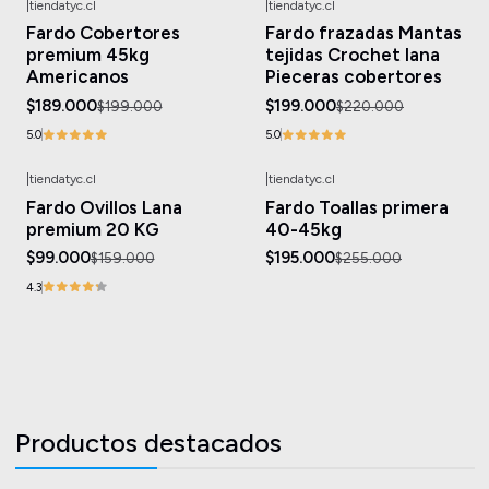
|
tiendatyc.cl
|
tiendatyc.cl
-5%
OFF
-10%
OFF
Fardo Cobertores
Fardo frazadas Mantas
premium 45kg
tejidas Crochet lana
Americanos
Pieceras cobertores
$189.000
$199.000
$199.000
$220.000
5.0
5.0
|
tiendatyc.cl
|
tiendatyc.cl
-38%
OFF
-24%
OFF
Fardo Ovillos Lana
Fardo Toallas primera
Agotado
Agotado
premium 20 KG
40-45kg
$99.000
$195.000
$159.000
$255.000
4.3
Productos destacados