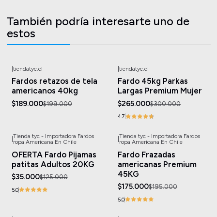
También podría interesarte uno de
estos
|
tiendatyc.cl
|
tiendatyc.cl
-5%
OFF
-12%
OFF
Fardos retazos de tela
Fardo 45kg Parkas
americanos 40kg
Largas Premium Mujer
$189.000
$265.000
$199.000
$300.000
4.7
Tienda tyc - Importadora Fardos
Tienda tyc - Importadora Fardos
|
|
-72%
OFF
-10%
OFF
ropa Americana En Chile
ropa Americana En Chile
Agotado
OFERTA Fardo Pijamas
Fardo Frazadas
patitas Adultos 20KG
americanas Premium
45KG
$35.000
$125.000
$175.000
$195.000
5.0
5.0