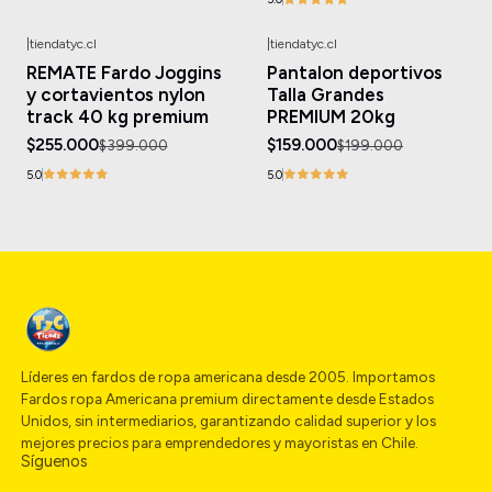
|
tiendatyc.cl
|
tiendatyc.cl
-36%
OFF
-20%
OFF
REMATE Fardo Joggins
Pantalon deportivos
y cortavientos nylon
Talla Grandes
track 40 kg premium
PREMIUM 20kg
$255.000
$159.000
$399.000
$199.000
5.0
5.0
Líderes en fardos de ropa americana desde 2005. Importamos
Fardos ropa Americana premium directamente desde Estados
Unidos, sin intermediarios, garantizando calidad superior y los
mejores precios para emprendedores y mayoristas en Chile.
Síguenos