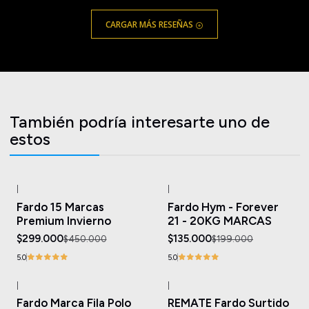
CARGAR MÁS RESEÑAS
También podría interesarte uno de
estos
|
|
-34%
OFF
-32%
OFF
Fardo 15 Marcas
Fardo Hym - Forever
Premium Invierno
21 - 20KG MARCAS
$299.000
$135.000
$450.000
$199.000
5.0
5.0
|
|
-8%
OFF
-33%
OFF
Fardo Marca Fila Polo
REMATE Fardo Surtido
Agotado