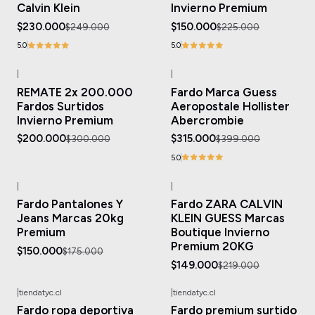
Calvin Klein
Invierno Premium
$230.000
$150.000
$249.000
$225.000
5.0
5.0
|
|
-33%
OFF
-21%
OFF
REMATE 2x 200.000
Fardo Marca Guess
Fardos Surtidos
Aeropostale Hollister
Invierno Premium
Abercrombie
$200.000
$315.000
$300.000
$399.000
5.0
|
|
-14%
OFF
-32%
OFF
Fardo Pantalones Y
Fardo ZARA CALVIN
Agotado
Agotado
Jeans Marcas 20kg
KLEIN GUESS Marcas
Premium
Boutique Invierno
Premium 20KG
$150.000
$175.000
$149.000
$219.000
|
tiendatyc.cl
|
tiendatyc.cl
-20%
OFF
-38%
OFF
Fardo ropa deportiva
Fardo premium surtido