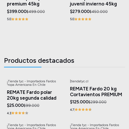
premium 45kg
juvenil invierno 45kg
$399.000
$279.000
$499.000
$450.000
5.0
5.0
Productos destacados
Tienda tyc - Importadora Fardos
|
tiendatyc.cl
|
-75%
OFF
-58%
OFF
ropa Americana En Chile
REMATE Fardo 20 kg
REMATE Fardo polar
Cortavientos PREMIUM
20kg segunda calidad
$125.000
$299.000
$25.000
$99.000
4.7
4.3
Tienda tyc - Importadora Fardos
Tienda tyc - Importadora Fardos
|
|
-61%
OFF
-41%
OFF
ropa Americana En Chile
ropa Americana En Chile