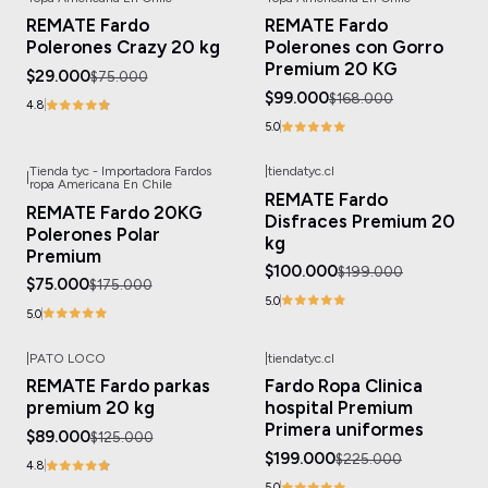
REMATE Fardo
REMATE Fardo
Polerones Crazy 20 kg
Polerones con Gorro
Premium 20 KG
$29.000
$75.000
$99.000
$168.000
4.8
5.0
Tienda tyc - Importadora Fardos
|
tiendatyc.cl
|
-57%
OFF
-50%
OFF
ropa Americana En Chile
REMATE Fardo
REMATE Fardo 20KG
Disfraces Premium 20
Polerones Polar
kg
Premium
$100.000
$199.000
$75.000
$175.000
5.0
5.0
|
PATO LOCO
|
tiendatyc.cl
-29%
OFF
-12%
OFF
REMATE Fardo parkas
Fardo Ropa Clinica
premium 20 kg
hospital Premium
Primera uniformes
$89.000
$125.000
$199.000
$225.000
4.8
5.0