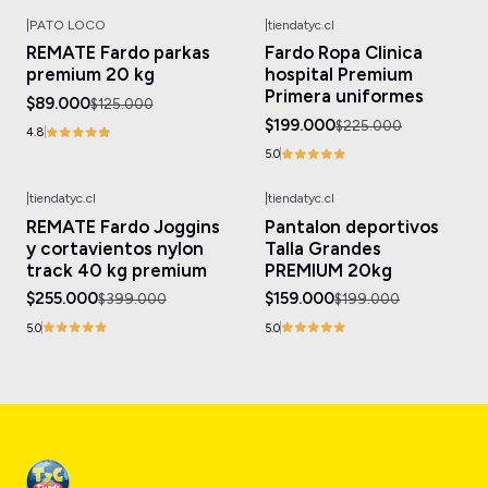
|
PATO LOCO
|
tiendatyc.cl
-29%
OFF
-12%
OFF
REMATE Fardo parkas
Fardo Ropa Clinica
premium 20 kg
hospital Premium
Primera uniformes
$89.000
$125.000
$199.000
$225.000
4.8
5.0
|
tiendatyc.cl
|
tiendatyc.cl
-36%
OFF
-20%
OFF
REMATE Fardo Joggins
Pantalon deportivos
y cortavientos nylon
Talla Grandes
track 40 kg premium
PREMIUM 20kg
$255.000
$159.000
$399.000
$199.000
5.0
5.0