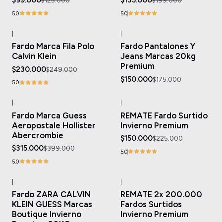
$99.000
$135.000
$125.000
$199.000
5.0
5.0
|
|
-8%
OFF
-14%
OFF
Fardo Marca Fila Polo
Fardo Pantalones Y
Agotado
Agotado
Calvin Klein
Jeans Marcas 20kg
Premium
$230.000
$249.000
$150.000
$175.000
5.0
|
|
-21%
OFF
-33%
OFF
Fardo Marca Guess
REMATE Fardo Surtido
Aeropostale Hollister
Invierno Premium
Abercrombie
$150.000
$225.000
$315.000
$399.000
5.0
5.0
|
|
-32%
OFF
-33%
OFF
Fardo ZARA CALVIN
REMATE 2x 200.000
Agotado
KLEIN GUESS Marcas
Fardos Surtidos
Boutique Invierno
Invierno Premium