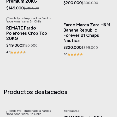
Premium 20KG
$200.000
$300.000
$149.000
$219.000
Tienda tyc - Importadora Fardos
|
|
-67%
OFF
-20%
OFF
ropa Americana En Chile
Fardo Marca Zara H&M
Agotado
Agotado
REMATE Fardo
Banana Republic
Polerones Crop Top
Forever 21 Chaps
20KG
Nautica
$49.000
$150.000
$320.000
$399.000
4.5
5.0
Productos destacados
Tienda tyc - Importadora Fardos
|
tiendatyc.cl
|
-75%
OFF
-58%
OFF
ropa Americana En Chile