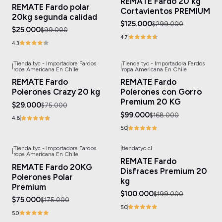
REMATE Fardo 20 kg
REMATE Fardo polar
Cortavientos PREMIUM
20kg segunda calidad
$125.000
$299.000
$25.000
$99.000
4.7
4.3
Tienda tyc - Importadora Fardos
Tienda tyc - Importadora Fardos
|
|
-61%
OFF
-41%
OFF
ropa Americana En Chile
ropa Americana En Chile
REMATE Fardo
REMATE Fardo
Polerones Crazy 20 kg
Polerones con Gorro
Premium 20 KG
$29.000
$75.000
$99.000
$168.000
4.8
5.0
Tienda tyc - Importadora Fardos
|
tiendatyc.cl
|
-57%
OFF
-50%
OFF
ropa Americana En Chile
REMATE Fardo
REMATE Fardo 20KG
Disfraces Premium 20
Polerones Polar
kg
Premium
$100.000
$199.000
$75.000
$175.000
5.0
5.0