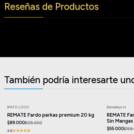
Reseñas de Productos
También podría interesarte un
|
PATO LOCO
|
tiendatyc.cl
-29%
OFF
-65%
OFF
REMATE Fardo parkas premium 20 kg
REMATE Far
Sin Mangas
$89.000
$125.000
$55.000
$159
4.8