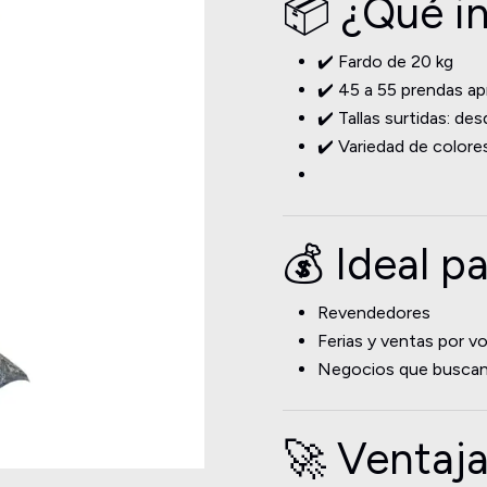
📦 ¿Qué i
✔️ Fardo de 20 kg
✔️ 45 a 55 prendas 
✔️ Tallas surtidas: de
✔️ Variedad de colores
💰 Ideal pa
Revendedores
Ferias y ventas por v
Negocios que buscan 
🚀 Ventaj