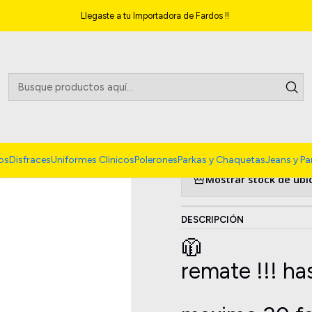
Inicio
Parkas y Chaquetas
REMATE Fardo parkas segunda 20kg
Llegaste a tu Importadora de Fardos !!
|
REMATE Fard
2 reseñas
4.0
Agregar a la lista 
os
Disfraces
Uniformes Clinicos
Polerones
Parkas y Chaquetas
Jeans y Pa
Mostrar stock de ubi
DESCRIPCIÓN
🧥
remate !!! ha