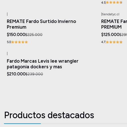
4.5
|
|
tiendatyc.cl
-33%
OFF
-58%
OFF
REMATE Fardo Surtido Invierno
REMATE Far
Premium
PREMIUM
$150.000
$125.000
$225.000
$29
5.0
4.7
|
-12%
OFF
Fardo Marcas Levis lee wrangler
Agotado
patagonia dockers y mas
$210.000
$239.000
Productos destacados