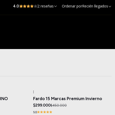
2 reseñas
Ordenar por
Recién llegados
4.0
|
-34%
OFF
ERNO
Fardo 15 Marcas Premium Invierno
$299.000
$450.000
5.0