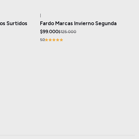
|
-21%
OFF
s Surtidos
Fardo Marcas Invierno Segunda
$99.000
$125.000
5.0