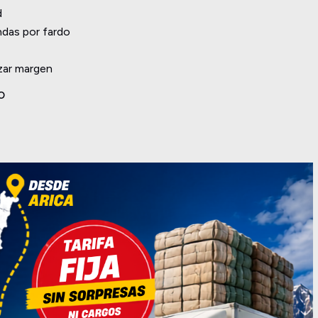
d
ndas por fardo
zar margen
O