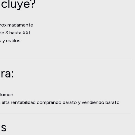
ncluye?
aproximadamente
sde S hasta XXL
 y estilos
ra:
olumen
alta rentabilidad comprando barato y vendiendo barato
as