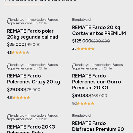
Tienda tyc - Importadora Fardos
|
tiendatyc.cl
|
-75%
OFF
-58%
OFF
ropa Americana En Chile
REMATE Fardo 20 kg
REMATE Fardo polar
Cortavientos PREMIUM
20kg segunda calidad
$125.000
$299.000
$25.000
$99.000
4.7
4.3
Tienda tyc - Importadora Fardos
Tienda tyc - Importadora Fardos
|
|
-61%
OFF
-41%
OFF
ropa Americana En Chile
ropa Americana En Chile
REMATE Fardo
REMATE Fardo
Polerones Crazy 20 kg
Polerones con Gorro
Premium 20 KG
$29.000
$75.000
$99.000
$168.000
4.8
5.0
Tienda tyc - Importadora Fardos
|
tiendatyc.cl
|
-60%
OFF
-50%
OFF
ropa Americana En Chile
REMATE Fardo
REMATE Fardo 20KG
Disfraces Premium 20
Polerones Polar