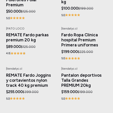
kg
Premium
$100.000
$199.000
$50.000
$125.000
5.0
5.0
|
PATO LOCO
|
tiendatyc.cl
-29%
OFF
-12%
OFF
REMATE Fardo parkas
Fardo Ropa Clinica
premium 20 kg
hospital Premium
Primera uniformes
$89.000
$125.000
$199.000
$225.000
4.8
5.0
|
tiendatyc.cl
|
tiendatyc.cl
-36%
OFF
-20%
OFF
REMATE Fardo Joggins
Pantalon deportivos
y cortavientos nylon
Talla Grandes
track 40 kg premium
PREMIUM 20kg
$255.000
$159.000
$399.000
$199.000
5.0
5.0