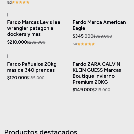
5.0
|
|
-12%
OFF
-14%
OFF
Fardo Marcas Levis lee
Fardo Marca American
Agotado
wrangler patagonia
Eagle
dockers y mas
$345.000
$399.000
$210.000
$239.000
5.0
|
|
-35%
OFF
-32%
OFF
Fardo Pañuelos 20kg
Fardo ZARA CALVIN
Agotado
mas de 340 prendas
KLEIN GUESS Marcas
Boutique Invierno
$120.000
$185.000
Premium 20KG
$149.000
$219.000
Productos destacados