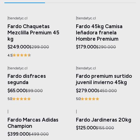
|
tiendatyc.cl
|
tiendatyc.cl
-17%
OFF
-38%
OFF
Fardo Chaquetas
Fardo 45kg Camisa
Mezclilla Premium 45
leñadora franela
kg
Hombre Premium
$249.000
$179.000
$299.000
$290.000
4.5
|
tiendatyc.cl
|
tiendatyc.cl
-34%
OFF
-38%
OFF
Fardo disfraces
Fardo premium surtido
segunda
juvenil invierno 45kg
$65.000
$279.000
$99.000
$450.000
5.0
5.0
|
|
-20%
OFF
-19%
OFF
Fardo Marcas Adidas
Fardo Jardineras 20kg
Champion
$125.000
$155.000
$399.000
$499.000