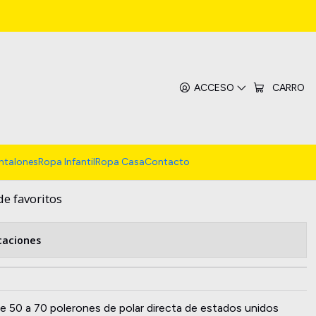
o 20KG Polerones Polar
ACCESO
CARRO
EGAR AL CARRO
COMPRAR AHORA
ntalones
Ropa Infantil
Ropa Casa
Contacto
de favoritos
caciones
e 50 a 70 polerones de polar directa de estados unidos