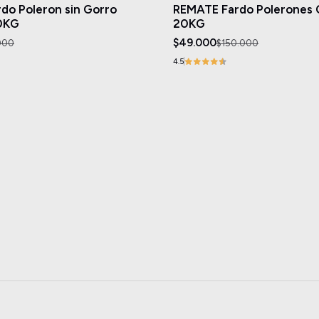
Agotado
do Poleron sin Gorro
REMATE Fardo Polerones 
0KG
20KG
$49.000
000
$150.000
4.5