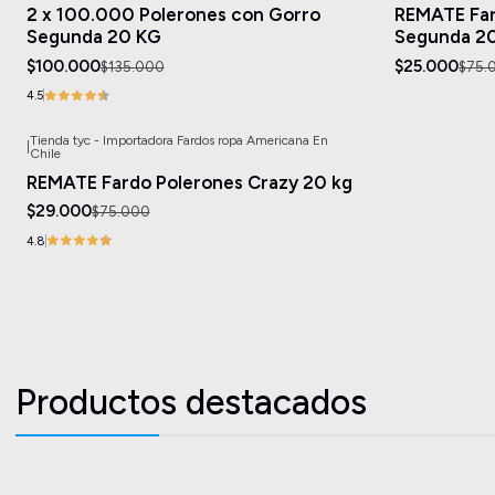
2 x 100.000 Polerones con Gorro
REMATE Far
Segunda 20 KG
Segunda 2
$100.000
$25.000
$135.000
$75.
4.5
Tienda tyc - Importadora Fardos ropa Americana En
|
-61%
OFF
Chile
REMATE Fardo Polerones Crazy 20 kg
$29.000
$75.000
4.8
Productos destacados