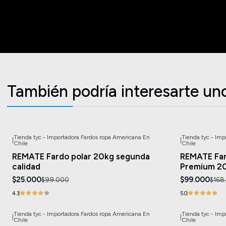
También podría interesarte un
Tienda tyc - Importadora Fardos ropa Americana En
Tienda tyc - Im
|
|
-75%
OFF
-41%
OFF
Chile
Chile
REMATE Fardo polar 20kg segunda
REMATE Far
calidad
Premium 2
$25.000
$99.000
$99.000
$168
4.3
5.0
Tienda tyc - Importadora Fardos ropa Americana En
Tienda tyc - Im
|
|
-26%
OFF
-67%
OFF
Chile
Chile