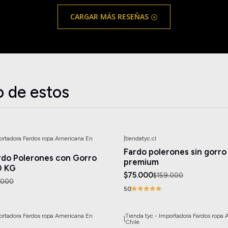
CARGAR MÁS RESEÑAS
o de estos
portadora Fardos ropa Americana En
|
tiendatyc.cl
-53%
OFF
Fardo polerones sin gorro
Agotado
do Polerones con Gorro
premium
0 KG
$75.000
$159.000
.000
5.0
portadora Fardos ropa Americana En
Tienda tyc - Importadora Fardos ropa
|
-67%
OFF
Chile