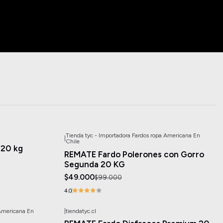
Tienda tyc - Importadora Fardos ropa Americana En
|
-51%
OFF
Chile
 20 kg
REMATE Fardo Polerones con Gorro
Segunda 20 KG
$49.000
$99.000
4.0
 Americana En
|
tiendatyc.cl
-50%
OFF