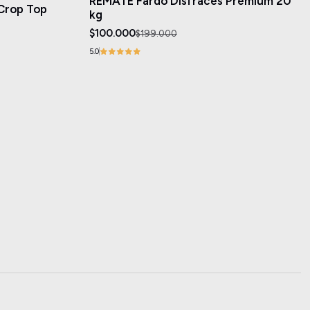
REMATE Fardo Disfraces Premium 20
Crop Top
kg
$100.000
$199.000
5.0