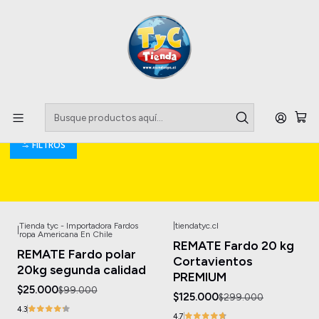
Llegaste a tu Importadora de Fardos !!
Inicio
Clothing
Clothing
FILTROS
Tienda tyc - Importadora Fardos
|
tiendatyc.cl
|
-75%
OFF
-58%
OFF
ropa Americana En Chile
REMATE Fardo 20 kg
REMATE Fardo polar
Cortavientos
20kg segunda calidad
PREMIUM
$25.000
$99.000
$125.000
$299.000
4.3
4.7