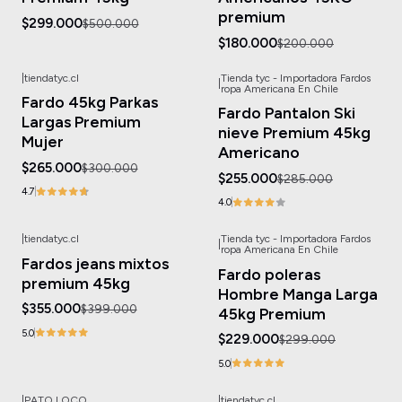
premium
$299.000
$500.000
$180.000
$200.000
|
tiendatyc.cl
Tienda tyc - Importadora Fardos
|
-12%
OFF
-11%
OFF
ropa Americana En Chile
Fardo 45kg Parkas
Fardo Pantalon Ski
Largas Premium
nieve Premium 45kg
Mujer
Americano
$265.000
$300.000
$255.000
$285.000
4.7
4.0
|
tiendatyc.cl
Tienda tyc - Importadora Fardos
|
-11%
OFF
-23%
OFF
ropa Americana En Chile
Fardos jeans mixtos
Fardo poleras
premium 45kg
Hombre Manga Larga
$355.000
$399.000
45kg Premium
5.0
$229.000
$299.000
5.0
|
PATO LOCO
|
tiendatyc.cl