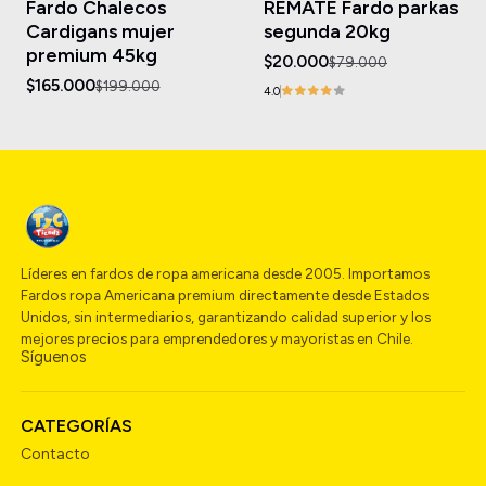
Fardo Chalecos
REMATE Fardo parkas
Agotado
Agotado
Cardigans mujer
segunda 20kg
premium 45kg
$20.000
$79.000
$165.000
$199.000
4.0
Líderes en fardos de ropa americana desde 2005. Importamos
Fardos ropa Americana premium directamente desde Estados
Unidos, sin intermediarios, garantizando calidad superior y los
mejores precios para emprendedores y mayoristas en Chile.
Síguenos
CATEGORÍAS
Contacto