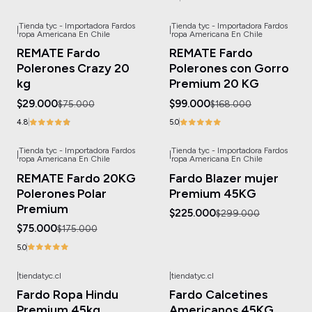
Tienda tyc - Importadora Fardos
Tienda tyc - Importadora Fardos
|
|
-61%
OFF
-41%
OFF
ropa Americana En Chile
ropa Americana En Chile
REMATE Fardo
REMATE Fardo
Polerones Crazy 20
Polerones con Gorro
kg
Premium 20 KG
$29.000
$99.000
$75.000
$168.000
4.8
5.0
Tienda tyc - Importadora Fardos
Tienda tyc - Importadora Fardos
|
|
-57%
OFF
-25%
OFF
ropa Americana En Chile
ropa Americana En Chile
No disponible
REMATE Fardo 20KG
Fardo Blazer mujer
Polerones Polar
Premium 45KG
Premium
$225.000
$299.000
$75.000
$175.000
5.0
|
tiendatyc.cl
|
tiendatyc.cl
-40%
OFF
-10%
OFF
Fardo Ropa Hindu
Fardo Calcetines
No disponible
No disponible
Premium 45kg
Americanos 45KG