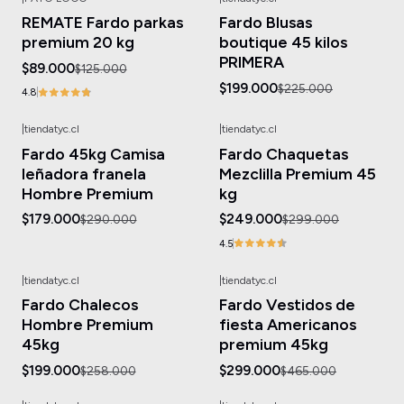
-29%
OFF
-12%
OFF
REMATE Fardo parkas
Fardo Blusas
No disponible
premium 20 kg
boutique 45 kilos
PRIMERA
$89.000
$125.000
$199.000
$225.000
4.8
|
tiendatyc.cl
|
tiendatyc.cl
-38%
OFF
-17%
OFF
Fardo 45kg Camisa
Fardo Chaquetas
leñadora franela
Mezclilla Premium 45
Hombre Premium
kg
$179.000
$249.000
$290.000
$299.000
4.5
|
tiendatyc.cl
|
tiendatyc.cl
-23%
OFF
-36%
OFF
Fardo Chalecos
Fardo Vestidos de
Hombre Premium
fiesta Americanos
45kg
premium 45kg
$199.000
$299.000
$258.000
$465.000