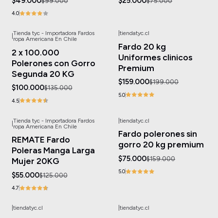
$49.000
$25.000
$99.000
$75.000
4.0
Tienda tyc - Importadora Fardos
|
tiendatyc.cl
|
-26%
OFF
-20%
OFF
ropa Americana En Chile
Fardo 20 kg
Agotado
2 x 100.000
Uniformes clinicos
Polerones con Gorro
Premium
Segunda 20 KG
$159.000
$199.000
$100.000
$135.000
5.0
4.5
Tienda tyc - Importadora Fardos
|
tiendatyc.cl
|
-56%
OFF
-53%
OFF
ropa Americana En Chile
Fardo polerones sin
Agotado
Agotado
REMATE Fardo
gorro 20 kg premium
Poleras Manga Larga
$75.000
$159.000
Mujer 20KG
5.0
$55.000
$125.000
4.7
|
tiendatyc.cl
|
tiendatyc.cl
-17%
OFF
-75%
OFF