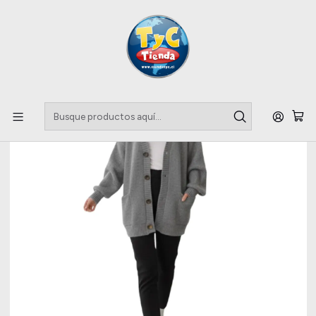
Llegaste a tu Importadora de Fardos !!
Inicio
Apparel & Accessories
Fardo Chalecos Cardigans mujer premium 45kg