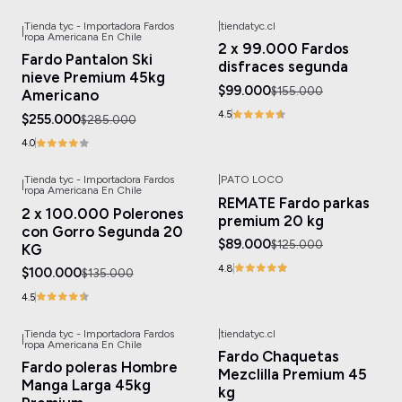
Tienda tyc - Importadora Fardos
|
tiendatyc.cl
|
-11%
OFF
-36%
OFF
ropa Americana En Chile
2 x 99.000 Fardos
Fardo Pantalon Ski
disfraces segunda
nieve Premium 45kg
$99.000
$155.000
Americano
4.5
$255.000
$285.000
4.0
Tienda tyc - Importadora Fardos
|
PATO LOCO
|
-26%
OFF
-29%
OFF
ropa Americana En Chile
REMATE Fardo parkas
2 x 100.000 Polerones
premium 20 kg
con Gorro Segunda 20
$89.000
$125.000
KG
4.8
$100.000
$135.000
4.5
Tienda tyc - Importadora Fardos
|
tiendatyc.cl
|
-23%
OFF
-17%
OFF
ropa Americana En Chile
Fardo Chaquetas
Fardo poleras Hombre
Mezclilla Premium 45
Manga Larga 45kg
kg