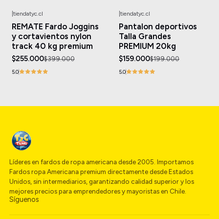
|
tiendatyc.cl
|
tiendatyc.cl
-36%
OFF
-20%
OFF
REMATE Fardo Joggins
Pantalon deportivos
y cortavientos nylon
Talla Grandes
track 40 kg premium
PREMIUM 20kg
$255.000
$159.000
$399.000
$199.000
5.0
5.0
Líderes en fardos de ropa americana desde 2005. Importamos
Fardos ropa Americana premium directamente desde Estados
Unidos, sin intermediarios, garantizando calidad superior y los
mejores precios para emprendedores y mayoristas en Chile.
Síguenos