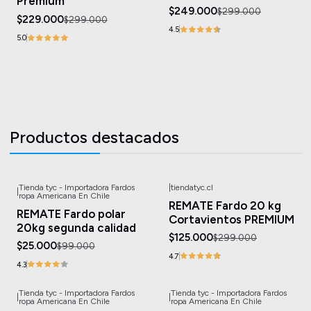
Premium
$249.000
$299.000
$229.000
$299.000
4.5
5.0
Productos destacados
Tienda tyc - Importadora Fardos
|
tiendatyc.cl
|
-75%
OFF
-58%
OFF
ropa Americana En Chile
REMATE Fardo 20 kg
REMATE Fardo polar
Cortavientos PREMIUM
20kg segunda calidad
$125.000
$299.000
$25.000
$99.000
4.7
4.3
Tienda tyc - Importadora Fardos
Tienda tyc - Importadora Fardos
|
|
-61%
OFF
-41%
OFF
ropa Americana En Chile
ropa Americana En Chile