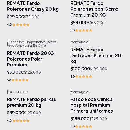
REMATE Fardo
REMATE Fardo
Polerones Crazy 20 kg
Polerones con Gorro
Premium 20 KG
$29.000
$75.000
$99.000
$168.000
4.8
5.0
Tienda tyc - Importadora Fardos
|
tiendatyc.cl
|
-60%
OFF
-50%
OFF
ropa Americana En Chile
REMATE Fardo
REMATE Fardo 20KG
Disfraces Premium 20
Polerones Polar
kg
Premium
$100.000
$199.000
$50.000
$125.000
5.0
5.0
|
PATO LOCO
|
tiendatyc.cl
-29%
OFF
-12%
OFF
REMATE Fardo parkas
Fardo Ropa Clinica
premium 20 kg
hospital Premium
Primera uniformes
$89.000
$125.000
$199.000
$225.000
4.8
5.0