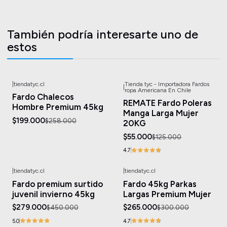
También podría interesarte uno de
estos
|
tiendatyc.cl
Tienda tyc - Importadora Fardos
|
-23%
OFF
-56%
OFF
ropa Americana En Chile
Fardo Chalecos
Agotado
REMATE Fardo Poleras
Hombre Premium 45kg
Manga Larga Mujer
$199.000
$258.000
20KG
$55.000
$125.000
4.7
|
tiendatyc.cl
|
tiendatyc.cl
-38%
OFF
-12%
OFF
Fardo premium surtido
Fardo 45kg Parkas
juvenil invierno 45kg
Largas Premium Mujer
$279.000
$265.000
$450.000
$300.000
5.0
4.7