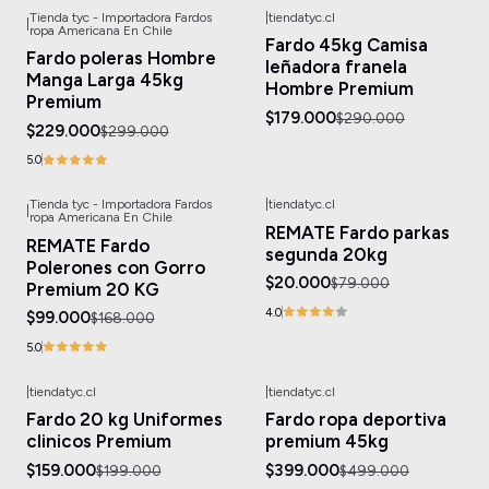
Tienda tyc - Importadora Fardos
|
tiendatyc.cl
|
-23%
OFF
-38%
OFF
ropa Americana En Chile
Fardo 45kg Camisa
Fardo poleras Hombre
leñadora franela
Manga Larga 45kg
Hombre Premium
Premium
$179.000
$290.000
$229.000
$299.000
5.0
Tienda tyc - Importadora Fardos
|
tiendatyc.cl
|
-41%
OFF
-75%
OFF
ropa Americana En Chile
REMATE Fardo parkas
Agotado
REMATE Fardo
segunda 20kg
Polerones con Gorro
$20.000
$79.000
Premium 20 KG
4.0
$99.000
$168.000
5.0
|
tiendatyc.cl
|
tiendatyc.cl
-20%
OFF
-20%
OFF
Fardo 20 kg Uniformes
Fardo ropa deportiva
Agotado
clinicos Premium
premium 45kg
$159.000
$399.000
$199.000
$499.000