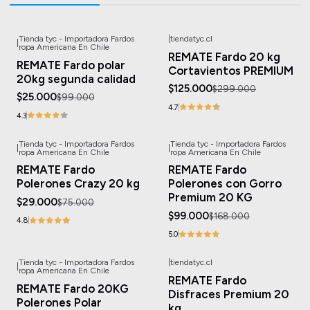
Tienda tyc - Importadora Fardos
|
tiendatyc.cl
|
-75%
OFF
-58%
OFF
ropa Americana En Chile
REMATE Fardo 20 kg
REMATE Fardo polar
Cortavientos PREMIUM
20kg segunda calidad
$125.000
$299.000
$25.000
$99.000
4.7
4.3
Tienda tyc - Importadora Fardos
Tienda tyc - Importadora Fardos
|
|
-61%
OFF
-41%
OFF
ropa Americana En Chile
ropa Americana En Chile
REMATE Fardo
REMATE Fardo
Polerones Crazy 20 kg
Polerones con Gorro
Premium 20 KG
$29.000
$75.000
$99.000
$168.000
4.8
5.0
Tienda tyc - Importadora Fardos
|
tiendatyc.cl
|
-60%
OFF
-50%
OFF
ropa Americana En Chile
REMATE Fardo
REMATE Fardo 20KG
Disfraces Premium 20
Polerones Polar
kg