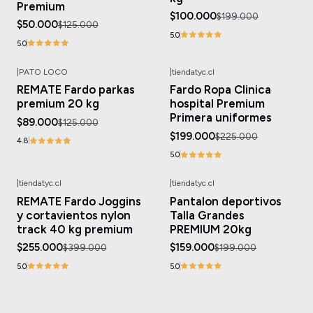
Premium
$100.000
$199.000
$50.000
$125.000
5.0
5.0
|
PATO LOCO
|
tiendatyc.cl
-29%
OFF
-12%
OFF
REMATE Fardo parkas
Fardo Ropa Clinica
premium 20 kg
hospital Premium
Primera uniformes
$89.000
$125.000
$199.000
$225.000
4.8
5.0
|
tiendatyc.cl
|
tiendatyc.cl
-36%
OFF
-20%
OFF
REMATE Fardo Joggins
Pantalon deportivos
y cortavientos nylon
Talla Grandes
track 40 kg premium
PREMIUM 20kg
$255.000
$159.000
$399.000
$199.000
5.0
5.0