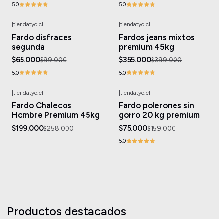
5.0
5.0
|
tiendatyc.cl
|
tiendatyc.cl
-34%
OFF
-11%
OFF
Fardo disfraces
Fardos jeans mixtos
segunda
premium 45kg
$65.000
$355.000
$99.000
$399.000
5.0
5.0
|
tiendatyc.cl
|
tiendatyc.cl
-23%
OFF
-53%
OFF
Fardo Chalecos
Fardo polerones sin
Agotado
Hombre Premium 45kg
gorro 20 kg premium
$199.000
$75.000
$258.000
$159.000
5.0
Productos destacados