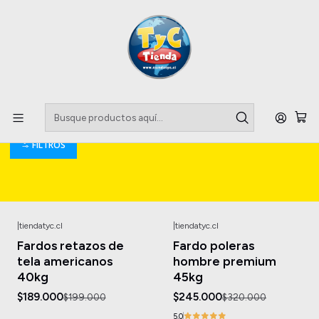
Llegaste a tu Importadora de Fardos !!
Inicio
Hobbies & Creative Arts
Hobbies & Creative Arts
FILTROS
|
tiendatyc.cl
|
tiendatyc.cl
-5%
OFF
-23%
OFF
Fardos retazos de
Fardo poleras
tela americanos
hombre premium
40kg
45kg
$189.000
$245.000
$199.000
$320.000
5.0