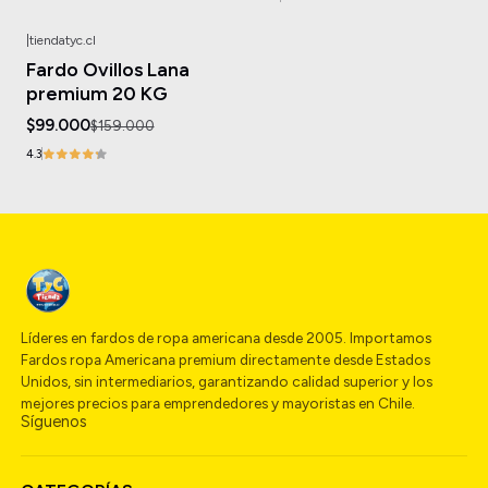
|
tiendatyc.cl
-38%
OFF
Fardo Ovillos Lana
Agotado
premium 20 KG
$99.000
$159.000
4.3
Líderes en fardos de ropa americana desde 2005. Importamos
Fardos ropa Americana premium directamente desde Estados
Unidos, sin intermediarios, garantizando calidad superior y los
mejores precios para emprendedores y mayoristas en Chile.
Síguenos