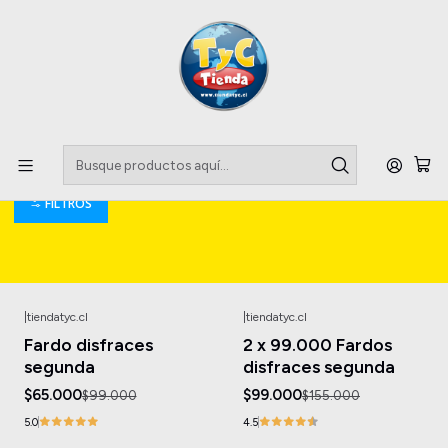
Llegaste a tu Importadora de Fardos !!
Inicio
Costumes & Accessories
Costumes & Accessories
FILTROS
|
tiendatyc.cl
|
tiendatyc.cl
-34%
OFF
-36%
OFF
Fardo disfraces
2 x 99.000 Fardos
segunda
disfraces segunda
$65.000
$99.000
$99.000
$155.000
5.0
4.5