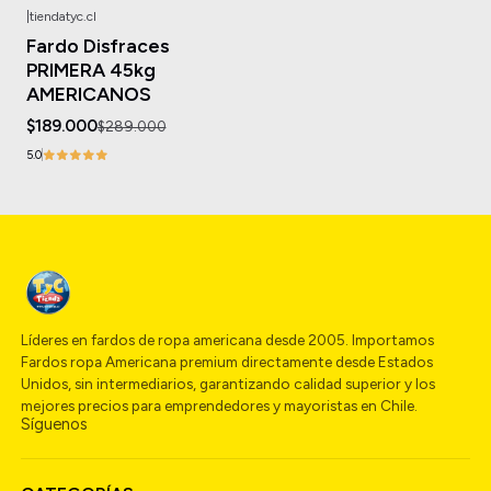
|
tiendatyc.cl
-35%
OFF
Fardo Disfraces
Agotado
PRIMERA 45kg
AMERICANOS
$189.000
$289.000
5.0
Líderes en fardos de ropa americana desde 2005. Importamos
Fardos ropa Americana premium directamente desde Estados
Unidos, sin intermediarios, garantizando calidad superior y los
mejores precios para emprendedores y mayoristas en Chile.
Síguenos