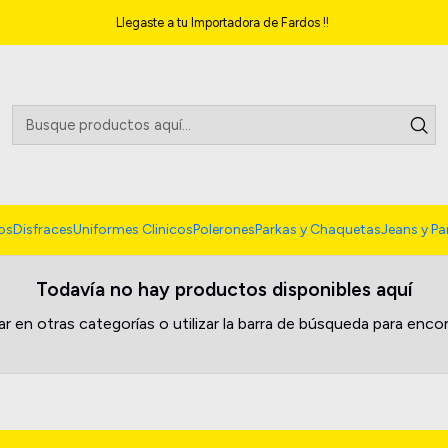
Inicio
Clothing Accessories
Llegaste a tu Importadora de Fardos !!
os
Disfraces
Uniformes Clinicos
Polerones
Parkas y Chaquetas
Jeans y Pa
Todavía no hay productos disponibles aquí
r en otras categorías o utilizar la barra de búsqueda para enco