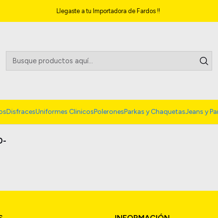
Inicio
Bath Towels & Washcloths
Llegaste a tu Importadora de Fardos !!
os
Disfraces
Uniformes Clinicos
Polerones
Parkas y Chaquetas
Jeans y Pa
0-
S
INFORMACIÓN