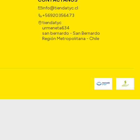
info@tiendatyc.cl
+56920356473
tiendatyc
urmeneta634
san bernardo - San Bernardo
Región Metropolitana - Chile