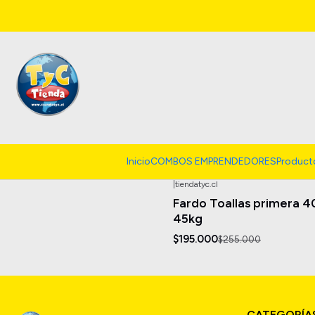
Bath Towels & Washcloths
Inicio
COMBOS EMPRENDEDORES
Product
|
tiendatyc.cl
-24%
OFF
Fardo Toallas primera 4
Agotado
45kg
$195.000
$255.000
CATEGORÍA