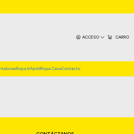
ACCESO
CARRO
ntalones
Ropa Infantil
Ropa Casa
Contacto
CONTÁCTANOS